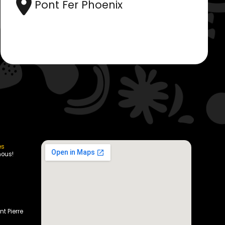
Pont Fer Phoenix
es
nous!
nt Pierre