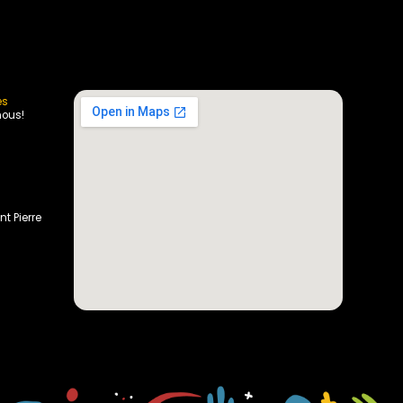
es
nous!
nt Pierre