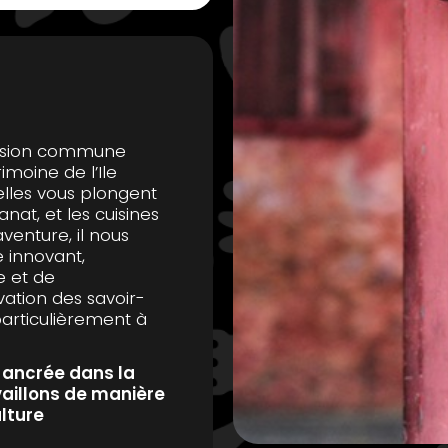
assion commune
rimoine de l’Ile
elles vous plongent
sanat, et les cuisines
venture, il nous
 innovant,
e et de
vation des savoir-
particulièrement à
 ancrée dans la
availlons de manière
ulture