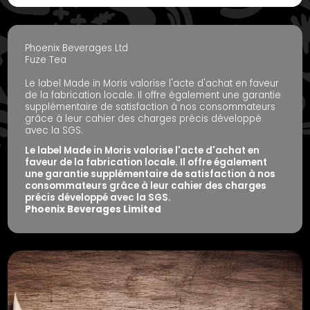
Phoenix Beverages Ltd
Fuze Tea
Le label Made in Moris valorise l'acte d'achat en faveur
de la fabrication locale. Il offre également une garantie
supplémentaire de satisfaction à nos consommateurs
grâce à leur cahier des charges précis développé
avec la SGS.
Le label Made in Moris valorise l'acte d'achat en
faveur de la fabrication locale. Il offre également
une garantie supplémentaire de satisfaction à nos
consommateurs grâce à leur cahier des charges
précis développé avec la SGS.
Phoenix Beverages Limited