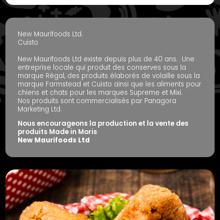
New Maurifoods Ltd.
Cuisto
New Maurifoods Ltd existe depuis plus de 40 ans. Une
entreprise locale qui produit des conserves sous la
marque Régal, des produits élaborés de volaille sous la
marque Farmstead et Cuisto ainsi que les aliments pour
chiens et chats pour les marques Supreme et Mixi.
Nos produits sont commercialisés par Panagora
Marketing Ltd.
Nous encourageons la production et la vente des
produits Made in Moris
New Maurifoods Ltd